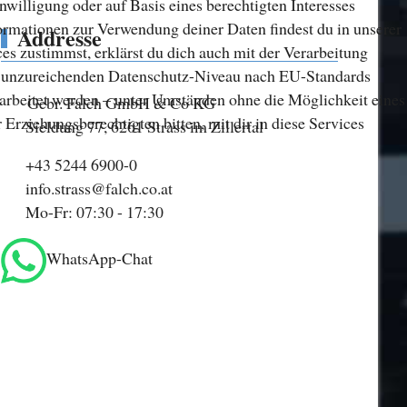
nwilligung oder auf Basis eines berechtigten Interesses
formationen zur Verwendung deiner Daten findest du in unserer
Addresse
s zustimmst, erklärst du dich auch mit der Verarbeitung
m unzureichenden Datenschutz-Niveau nach EU-Standards
rbeitet werden – unter Umständen ohne die Möglichkeit eines
Gebr. Falch GmbH & Co KG
 Erziehungsberechtigten bitten, mit dir in diese Services
Sieldung 77, 6261 Strass im Zillertal
+43 5244 6900-0
info.strass@falch.co.at
Mo-Fr: 07:30 - 17:30
WhatsApp-Chat