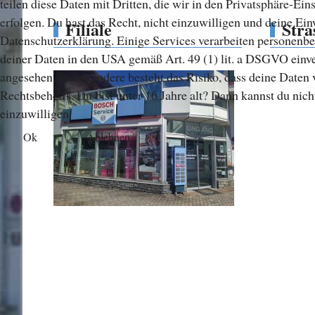
teilen diese Daten mit Dritten, die wir in den Privatsphäre-Ei
erfolgen. Du hast das Recht, nicht einzuwilligen und deine Ei
Filiale
Stra
Datenschutzerklärung. Einige Services verarbeiten personenbe
deiner Daten in den USA gemäß Art. 49 (1) lit. a DSGVO ei
angesehen. Insbesondere besteht das Risiko, dass deine Date
Rechtsbehelfs. Du bist unter 16 Jahre alt? Dann kannst du nicht
einzuwilligen.
Ok
Ablehnen